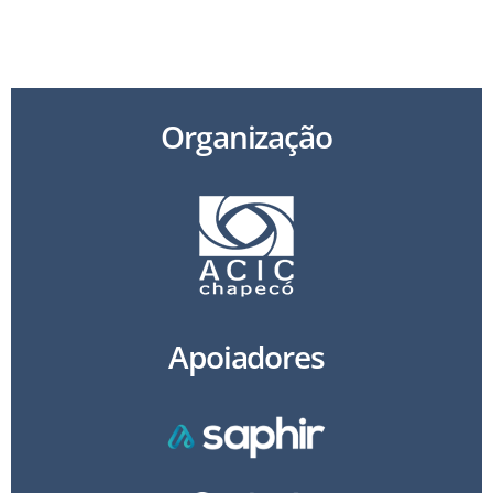
49 3321 2800 | secretariaexecutiva@acichapeco.com.br
Av. Getúlio Vargas, 1.748 N, Chapecó/SC – 89805-000
Organização
Apoiadores