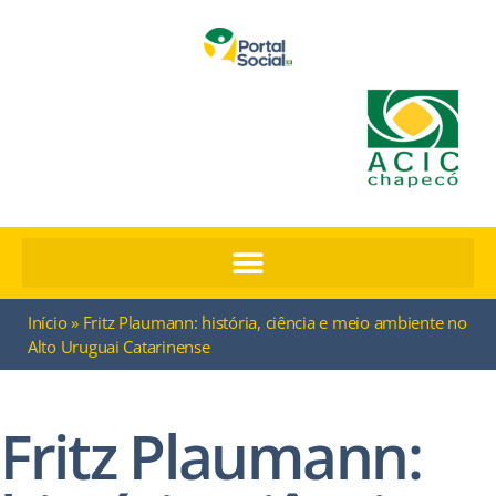
Início
»
Fritz Plaumann: história, ciência e meio ambiente no
Alto Uruguai Catarinense
Fritz Plaumann: