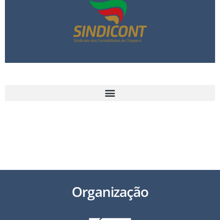
49 3321 2800 | secretariaexecutiva@acichapeco.com.br
Av. Getúlio Vargas, 1.748 N, Chapecó/SC – 89805-000
Organização