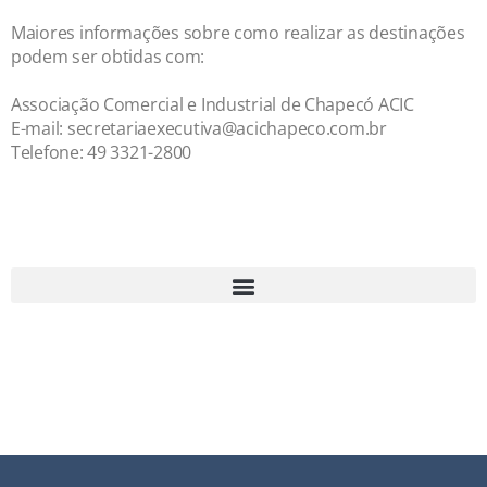
Maiores informações sobre como realizar as destinações
podem ser obtidas com:
Associação Comercial e Industrial de Chapecó ACIC
E-mail: secretariaexecutiva@acichapeco.com.br
Telefone: 49 3321-2800
49 3321 2800 | secretariaexecutiva@acichapeco.com.br
Av. Getúlio Vargas, 1.748 N, Chapecó/SC – 89805-000