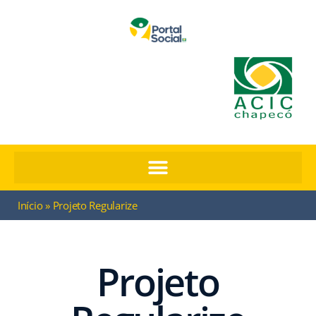
Início
»
Projeto Regularize
Projeto