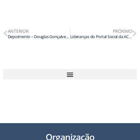
ANTERIOR
PRÓXIMO
Depoimento – Douglas Gonçalves de Azevedo
Lideranças do Portal Social da ACIC se reúnem com Secretaria de Assistência Social de Chapecó
49 3321 2800 | secretariaexecutiva@acichapeco.com.br
Av. Getúlio Vargas, 1.748 N, Chapecó/SC – 89805-000
Organização