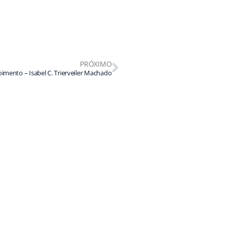
PRÓXIMO
imento – Isabel C. Trierveiler Machado
Privacidade
Contato