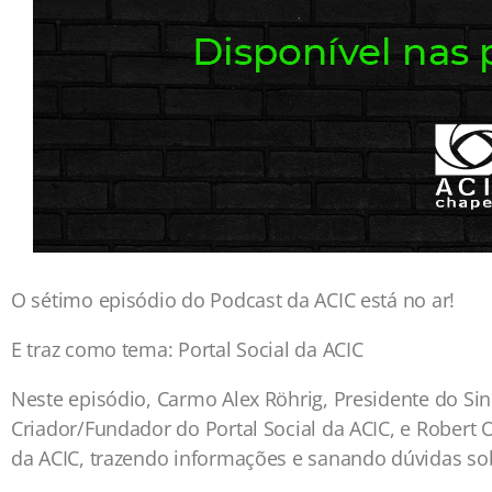
O sétimo episódio do Podcast da ACIC está no ar!
E traz como tema: Portal Social da ACIC
Neste episódio, Carmo Alex Röhrig, Presidente do Si
Criador/Fundador do Portal Social da ACIC, e Robert 
da ACIC, trazendo informações e sanando dúvidas sob