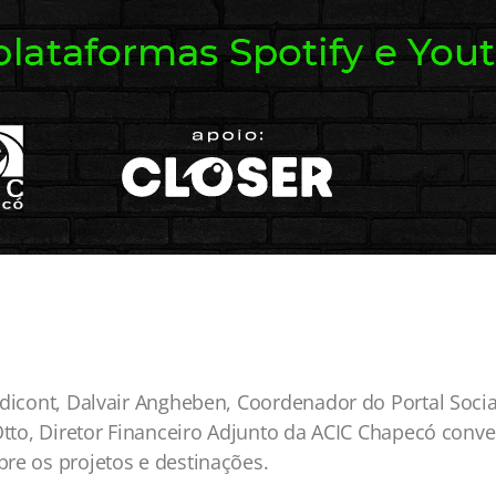
ndicont, Dalvair Angheben, Coordenador do Portal Socia
Otto, Diretor Financeiro Adjunto da ACIC Chapecó conve
re os projetos e destinações.