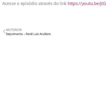
Acesse o episódio através do link
https://youtu.be/
ANTERIOR
Depoimento – Renê Luiz Anziliero
Início
ACIC
Objetivos
Projetos
49 3321 28
Av. Getúl