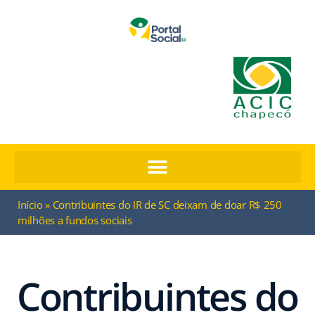
Início
»
Contribuintes do IR de SC deixam de doar R$ 250
milhões a fundos sociais
Contribuintes do