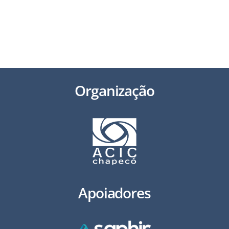
49 3321 2800 | secretariaexecutiva@acichapeco.com.br
Av. Getúlio Vargas, 1.748 N, Chapecó/SC – 89805-000
Organização
Apoiadores