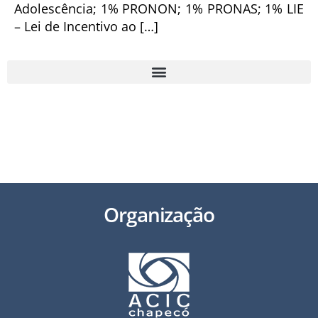
Adolescência; 1% PRONON; 1% PRONAS; 1% LIE
– Lei de Incentivo ao […]
49 3321 2800 | secretariaexecutiva@acichapeco.com.br
Av. Getúlio Vargas, 1.748 N, Chapecó/SC – 89805-000
Organização