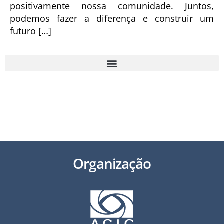
positivamente nossa comunidade. Juntos,
podemos fazer a diferença e construir um
futuro […]
49 3321 2800 | secretariaexecutiva@acichapeco.com.br
Av. Getúlio Vargas, 1.748 N, Chapecó/SC – 89805-000
Organização