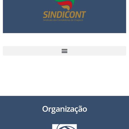
49 3321 2800 | secretariaexecutiva@acichapeco.com.br
Av. Getúlio Vargas, 1.748 N, Chapecó/SC – 89805-000
Organização