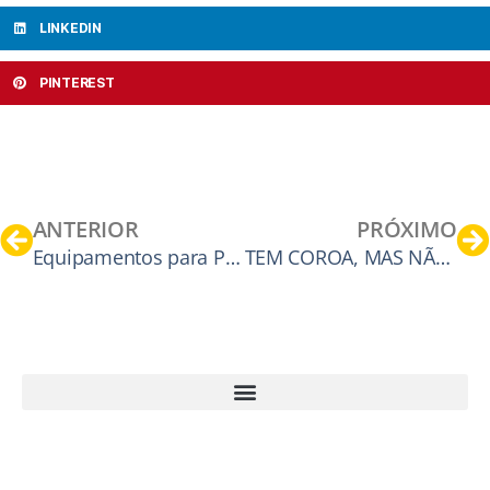
LINKEDIN
PINTEREST
ANTERIOR
PRÓXIMO
Equipamentos para Promover os Direitos e a Assistência à Crianças e Adolecentes no Hospital Regional do Oeste – HRO
TEM COROA, MAS NÃO É REI – Contos de Adivinhação – Circulação de espetáculo
49 3321 2800 | secretariaexecutiva@acichapeco.com.br