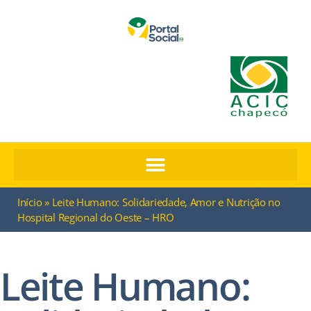
Início
»
Leite Humano: Solidariedade, Amor e Nutrição no
Hospital Regional do Oeste – HRO
Leite Humano: